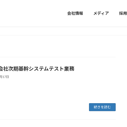
会社情報
メディア
採用
会社次期基幹システムテスト業務
デミー
未経験からエンジニアへ
9月17日
続きを読む