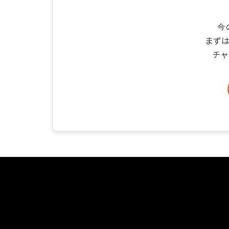
今
まず
チャ