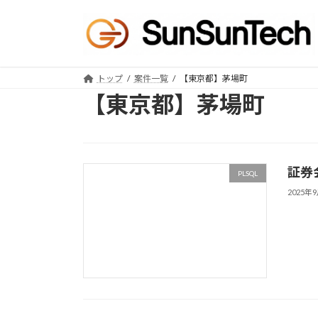
コ
ナ
ン
ビ
テ
ゲ
ン
ー
ツ
シ
トップ
案件一覧
【東京都】茅場町
へ
ョ
【東京都】茅場町
ス
ン
キ
に
ッ
移
プ
動
証券
PLSQL
サンテックアカ
2025年