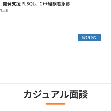
 開発支援,PLSQL、C++経験者急募
9月17日
エンジニアサポート事業
保守・
L
インフラエンジニア
続きを読む
イト
マッチングプラットフォーム
カジュアル面談