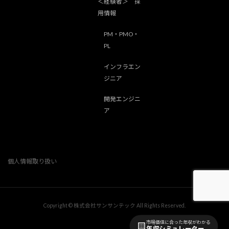
＜経験者＞ 採
用情報
PM・PMO・
PL
インフラエン
ジニア
開発エンジニ
ア
個人情報取り扱い
Copyright © 株式会社サンサンテック All Rights Reserved.
市場価値に合った年収がわかる
年収シミュレーター