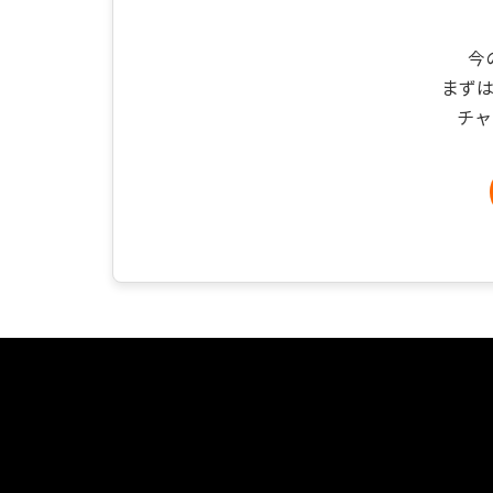
今
まず
チャ