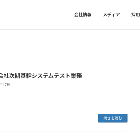
会社情報
メディア
採用
会社次期基幹システムテスト業務
デミー
未経験からエンジニアへ
9月17日
続きを読む