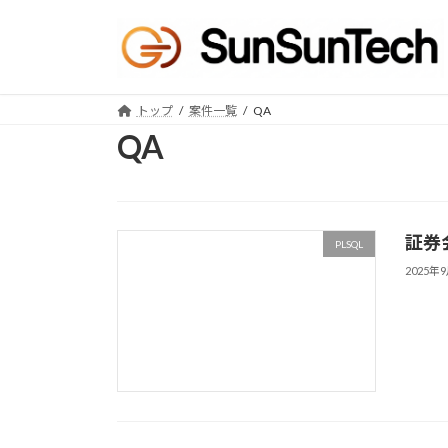
コ
ナ
ン
ビ
テ
ゲ
ン
ー
ツ
シ
トップ
案件一覧
QA
へ
ョ
QA
ス
ン
キ
に
ッ
移
プ
動
証券
PLSQL
サンテックアカ
2025年